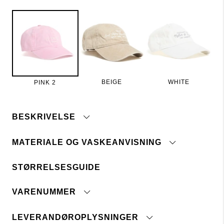
BEIGE
WHITE
PINK 2
BESKRIVELSE
MATERIALE OG VASKEANVISNING
Kasket i bomuldstwill med broderi foran. Rundet
skygge og justerbart metalspænde bagpå.
STØRRELSESGUIDE
Tåler ikke blegemiddel
VARENUMMER
Ingen renseri
Ikke tørretumbles
Stryg med lav temperatur
LEVERANDØROPLYSNINGER