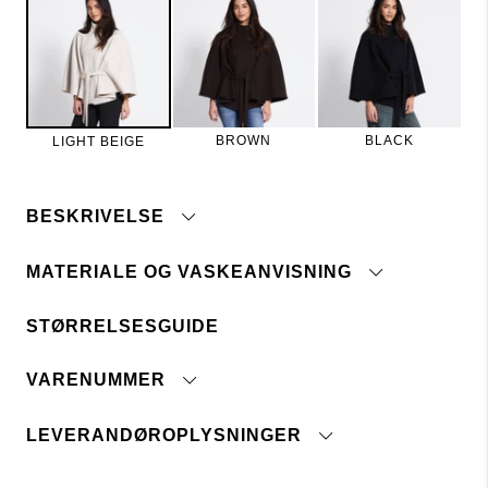
BROWN
BLACK
LIGHT BEIGE
BESKRIVELSE
MATERIALE OG VASKEANVISNING
STØRRELSESGUIDE
Bindebånd
Tåler ikke blegemiddel
Ikke tørretumbles
VARENUMMER
Stryg med lav temperatur
Renses
LEVERANDØROPLYSNINGER
tryk
her
Oprindelsesland:
Lager 157 kræver, at brugen af kemikalier i og under