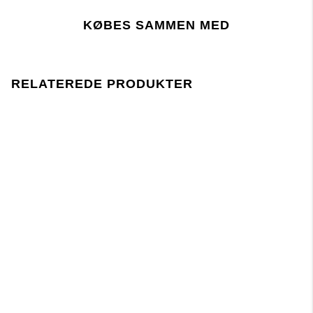
Toldtarifnummer:
produktionen følger EU-lovgivningen REACH.
Fabrik:
KØBES SAMMEN MED
Leverandør:
Seneste revisionsdato:
RELATEREDE PRODUKTER