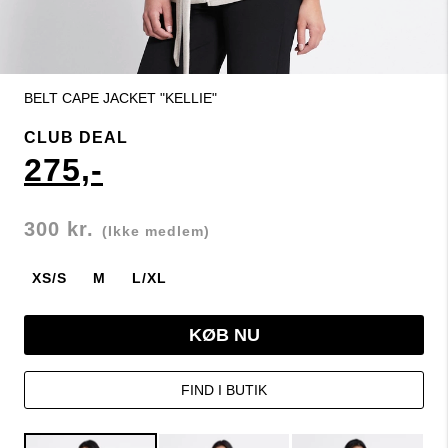
BELT CAPE JACKET "KELLIE"
CLUB DEAL
275,-
300 kr.
(Ikke medlem)
XS/S
M
L/XL
KØB NU
FIND I BUTIK