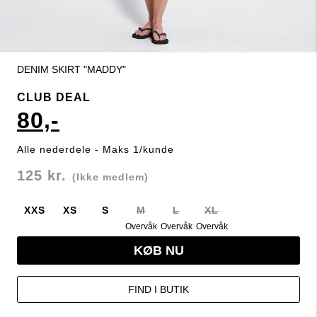
DENIM SKIRT "MADDY"
CLUB DEAL
80,-
Alle nederdele - Maks 1/kunde
125 kr.
(Ikke medlem)
XXS
XS
S
M
L
XL
Overvåk
Overvåk
Overvåk
KØB NU
FIND I BUTIK