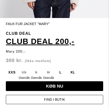
FAUX FUR JACKET "MARY"
CLUB DEAL
CLUB DEAL 200,-
Mary 200,-.
300 kr.
(Ikke medlem)
XXS
XS
S
M
L
XL
Overvåk
Overvåk
Overvåk
KØB NU
FIND I BUTIK