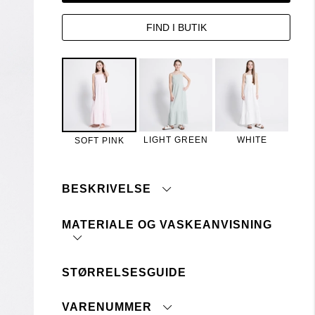
FIND I BUTIK
LIGHT GREEN
WHITE
SOFT PINK
BESKRIVELSE
MATERIALE OG VASKEANVISNING
Flæse kjole i krøllet bomuld.
Komfortabel pasform, dyb halsudskæring og
justerbare skulderstropper.
STØRRELSESGUIDE
Flæsedetalje
Maskinvask 40°
Smock i taljen
Tåler ikke blegemiddel
VARENUMMER
Ingen renseri