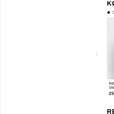
K
RI
SW
25
R