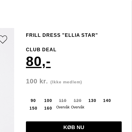
FRILL DRESS "ELLIA STAR"
CLUB DEAL
80,-
100 kr.
(Ikke medlem)
90
100
110
120
130
140
Overvåk
Overvåk
150
160
KØB NU