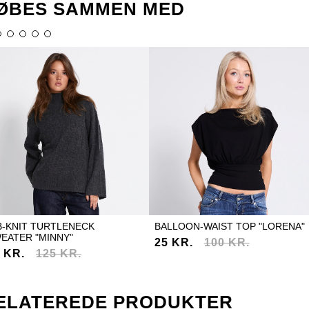
ØBES SAMMEN MED
B-KNIT TURTLENECK
BALLOON-WAIST TOP "LORENA"
EATER "MINNY"
25 KR.
100 KR.
 KR.
125 KR.
ELATEREDE PRODUKTER