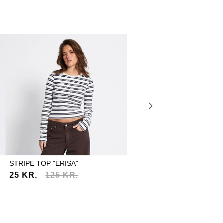
STRIPE TOP "ERISA"
WIDE SWEATPANTS "EDINA
25 KR.
125 KR.
200 KR.