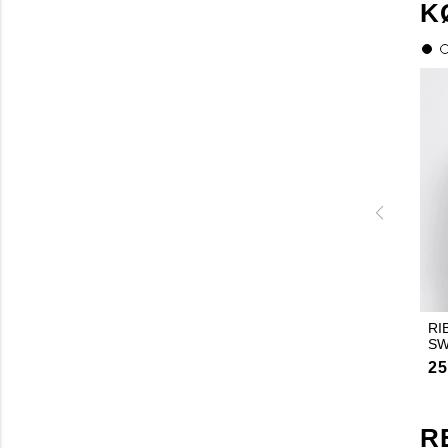
K
RI
SW
25
R