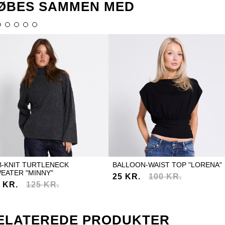
ØBES SAMMEN MED
B-KNIT TURTLENECK
BALLOON-WAIST TOP "LORENA"
EATER "MINNY"
25 KR.
100 KR.
 KR.
125 KR.
ELATEREDE PRODUKTER