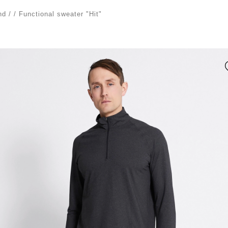
nd
/
/
Functional sweater "Hit"