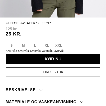
FLEECE SWEATER "FLEECE"
125 kr.
25 KR.
S
M
L
XL
XXL
Overvåk
Overvåk
Overvåk
Overvåk
Overvåk
KØB NU
FIND I BUTIK
BESKRIVELSE
MATERIALE OG VASKEANVISNING