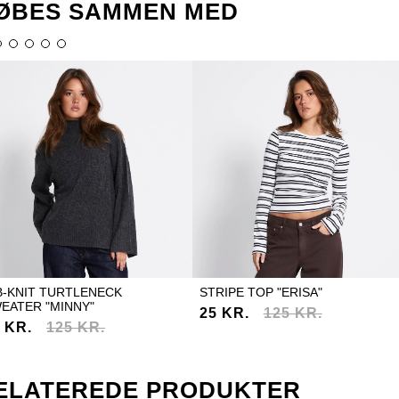
ØBES SAMMEN MED
B-KNIT TURTLENECK
STRIPE TOP "ERISA"
EATER "MINNY"
25 KR.
125 KR.
 KR.
125 KR.
ELATEREDE PRODUKTER