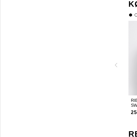
K
RI
SW
25
R