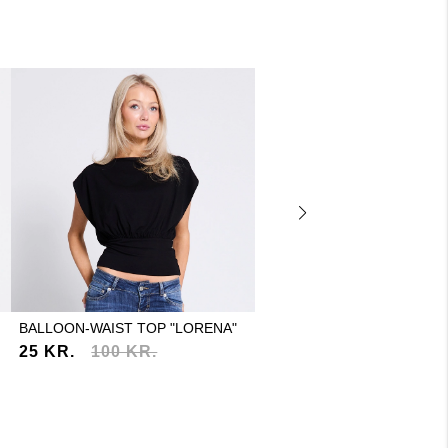
BALLOON-WAIST TOP "LORENA"
V-NECK KNIT CARDIGAN "B
25 KR.
100 KR.
25 KR.
125 KR.