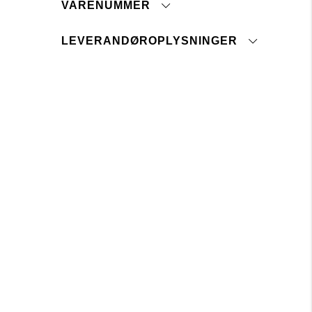
VARENUMMER
tryk her
Lager 157 kræver, at brugen af kemikalier i
LEVERANDØROPLYSNINGER
og under produktionen følger EU-
lovgivningen REACH.
Oprindelsesland:
Toldtarifnummer:
Fabrik:
Leverandør:
Seneste revisionsdato: