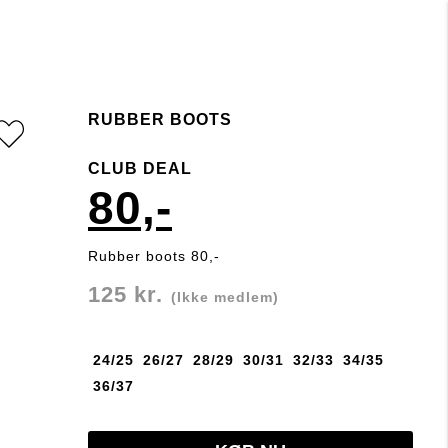
RUBBER BOOTS
CLUB DEAL
80,-
Rubber boots 80,-
125 kr.
(Ikke medlem)
24/25
26/27
28/29
30/31
32/33
34/35
36/37