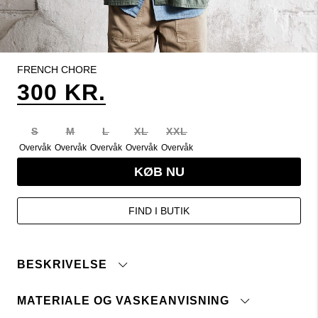
FRENCH CHORE
300 KR.
S
M
L
XL
XXL
Overvåk
Overvåk
Overvåk
Overvåk
Overvåk
KØB NU
FIND I BUTIK
BESKRIVELSE
MATERIALE OG VASKEANVISNING
- Stor og løs pasform