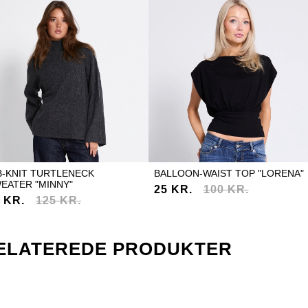
B-KNIT TURTLENECK
BALLOON-WAIST TOP "LORENA"
EATER "MINNY"
25 KR.
100 KR.
 KR.
125 KR.
ELATEREDE PRODUKTER