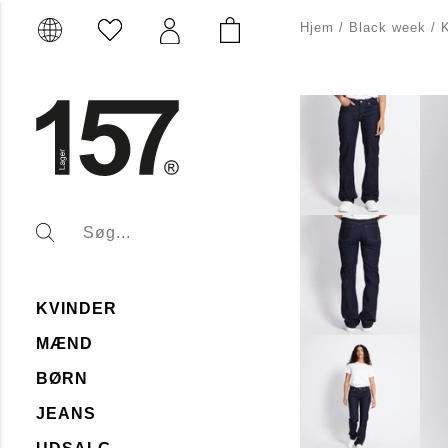
Hjem
/
Black week
/
KVINDER
MÆND
BØRN
JEANS