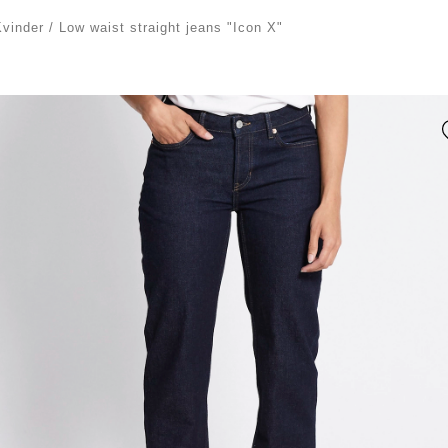
Kvinder
/
Low waist straight jeans "Icon X"