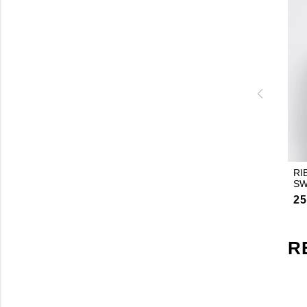
RI
SW
25
R