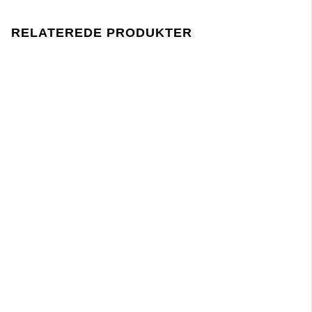
Lager 157 kræver, at brugen af kemikalier i og under
produktionen følger EU-lovgivningen REACH.
RELATEREDE PRODUKTER