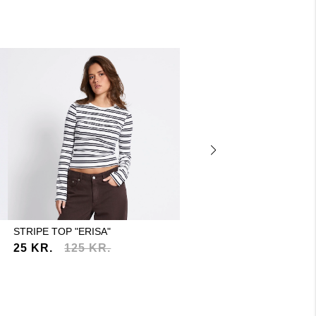
STRIPE TOP "ERISA"
WIDE SWEATPANTS "EDINA
25 KR.
125 KR.
200 KR.