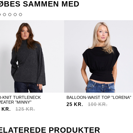
ØBES SAMMEN MED
B-KNIT TURTLENECK
BALLOON-WAIST TOP "LORENA"
EATER "MINNY"
25 KR.
100 KR.
 KR.
125 KR.
ELATEREDE PRODUKTER