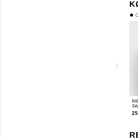
K
RI
SW
25
R