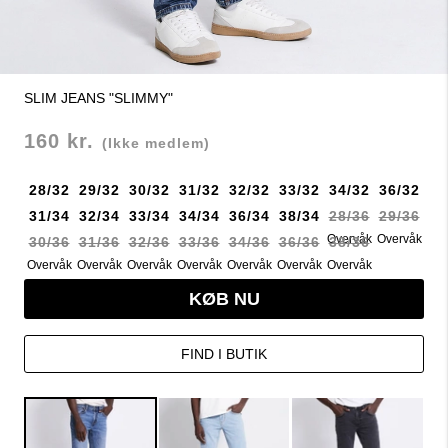
SLIM JEANS "SLIMMY"
160 kr.
(Ikke medlem)
28/32
29/32
30/32
31/32
32/32
33/32
34/32
36/32
31/34
32/34
33/34
34/34
36/34
38/34
28/36
29/36
Overvåk
Overvåk
30/36
31/36
32/36
33/36
34/36
36/36
38/36
Overvåk
Overvåk
Overvåk
Overvåk
Overvåk
Overvåk
Overvåk
KØB NU
FIND I BUTIK