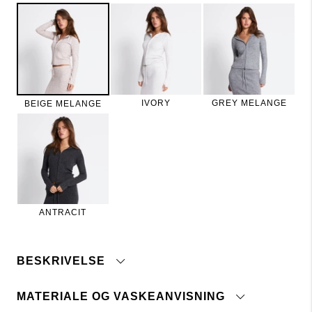
IVORY
GREY MELANGE
BEIGE MELANGE
ANTRACIT
BESKRIVELSE
MATERIALE OG VASKEANVISNING
Ribstrikket hættetrøje med tovejs lynlås.
Stram pasform og lange ærmer.