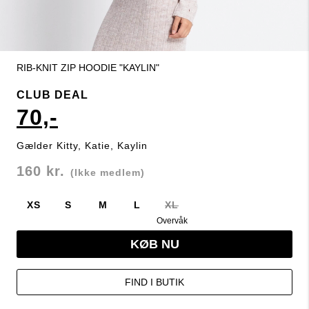
RIB-KNIT ZIP HOODIE "KAYLIN"
CLUB DEAL
70,-
Gælder Kitty, Katie, Kaylin
160 kr.
(Ikke medlem)
XS
S
M
L
XL
Overvåk
KØB NU
FIND I BUTIK