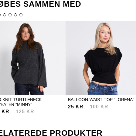
ØBES SAMMEN MED
B-KNIT TURTLENECK
BALLOON-WAIST TOP "LORENA"
EATER "MINNY"
25 KR.
100 KR.
 KR.
125 KR.
ELATEREDE PRODUKTER