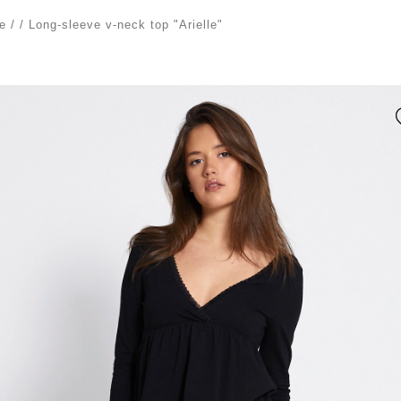
e
/
/
Long-sleeve v-neck top "Arielle"