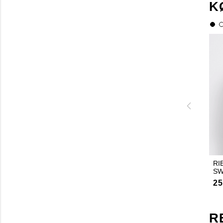
K
RI
SW
25
R