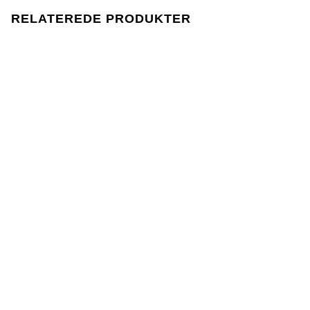
produktionen følger EU-lovgivningen REACH.
RELATEREDE PRODUKTER