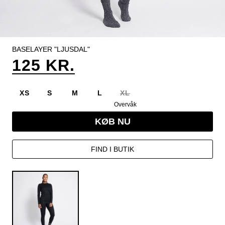
BASELAYER "LJUSDAL"
125 KR.
XS
S
M
L
XL
Overvåk
KØB NU
FIND I BUTIK