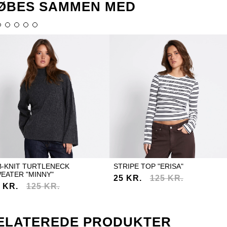
ØBES SAMMEN MED
B-KNIT TURTLENECK
STRIPE TOP "ERISA"
EATER "MINNY"
25 KR.
125 KR.
 KR.
125 KR.
ELATEREDE PRODUKTER