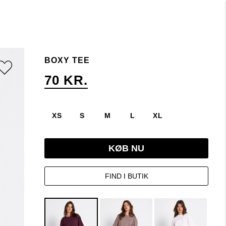
BOXY TEE
70 KR.
XS
S
M
L
XL
KØB NU
FIND I BUTIK