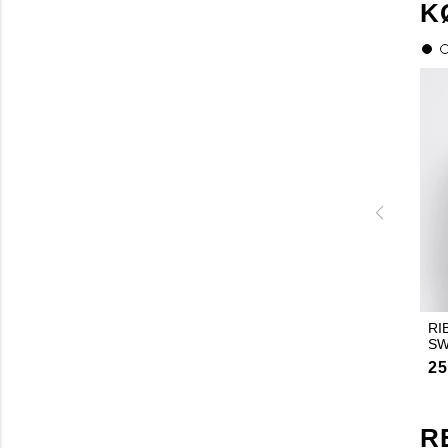
K
RI
SW
25
R