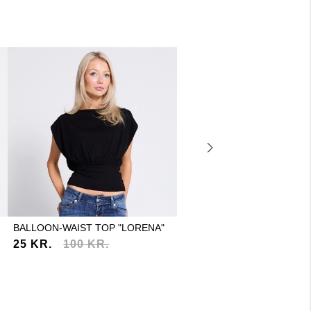
BALLOON-WAIST TOP "LORENA"
KNIT SWEATER "ERICA"
25 KR.
100 KR.
25 KR.
160 KR.