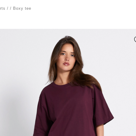
rts
/
/
Boxy tee