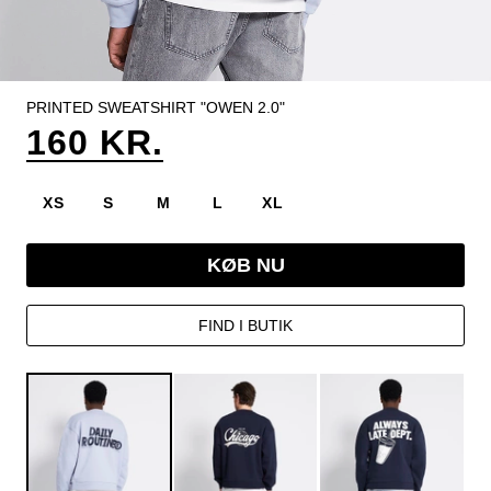
PRINTED SWEATSHIRT "OWEN 2.0"
160 KR.
XS
S
M
L
XL
KØB NU
FIND I BUTIK