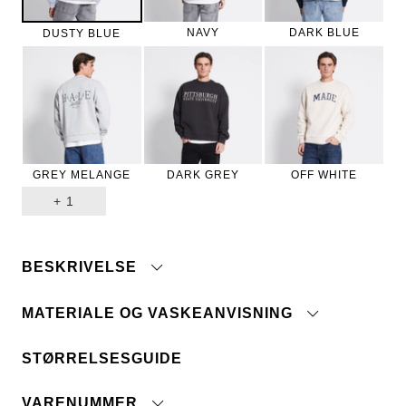
NAVY
DARK BLUE
DUSTY BLUE
GREY MELANGE
DARK GREY
OFF WHITE
+
1
BESKRIVELSE
MATERIALE OG VASKEANVISNING
STØRRELSESGUIDE
Børstet indvendigt
Maskinvask 40°
Rib ved hals, ærmer og bund
Tåler ikke blegemiddel
VARENUMMER