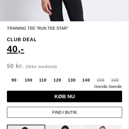
TRAINING TEE "RUN TEE STAR"
CLUB DEAL
40,-
50 kr.
(Ikke medlem)
90
100
110
120
130
140
150
160
Overvåk
Overvåk
KØB NU
FIND I BUTIK