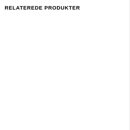
produktionen følger EU-lovgivningen REACH.
RELATEREDE PRODUKTER