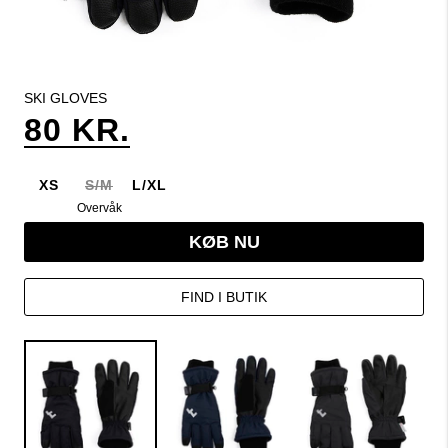
SKI GLOVES
80 KR.
XS
S/M
L/XL
Overvåk
KØB NU
FIND I BUTIK