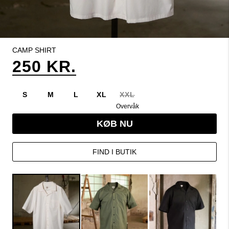
CAMP SHIRT
250 KR.
S
M
L
XL
XXL
Overvåk
KØB NU
FIND I BUTIK