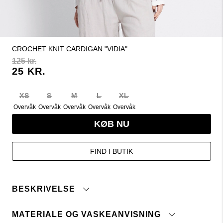
CROCHET KNIT CARDIGAN "VIDIA"
125 kr.
25 KR.
XS
S
M
L
XL
Overvåk
Overvåk
Overvåk
Overvåk
Overvåk
KØB NU
FIND I BUTIK
BESKRIVELSE
MATERIALE OG VASKEANVISNING