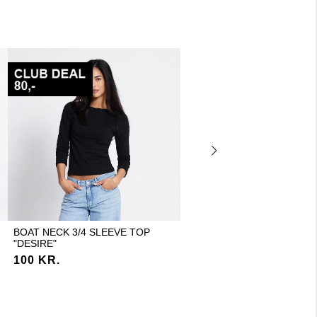
BOAT NECK 3/4 SLEEVE TOP
STRIPE TOP "ERISA"
"DESIRE"
25 KR.
125 KR.
100 KR.