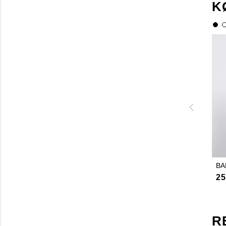
K
BA
25
R