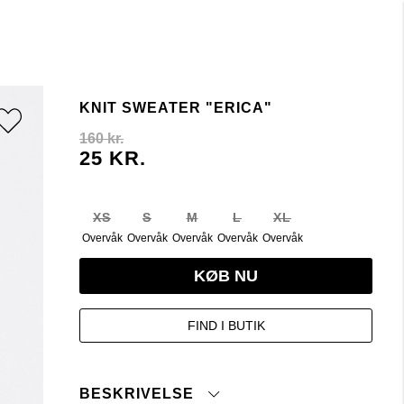
KNIT SWEATER "ERICA"
160 kr.
25 KR.
XS
S
M
L
XL
Overvåk
Overvåk
Overvåk
Overvåk
Overvåk
KØB NU
FIND I BUTIK
BESKRIVELSE