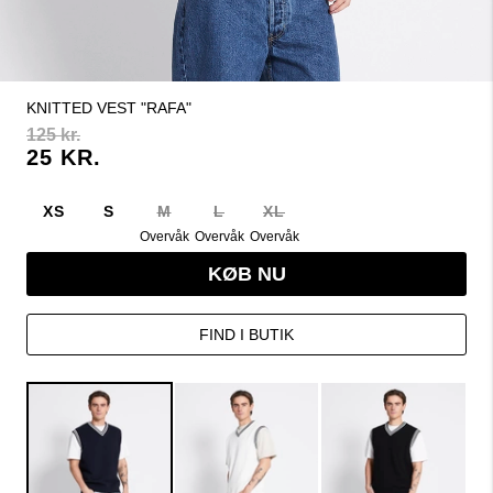
KNITTED VEST "RAFA"
125 kr.
25 KR.
XS
S
M
L
XL
Overvåk
Overvåk
Overvåk
KØB NU
FIND I BUTIK