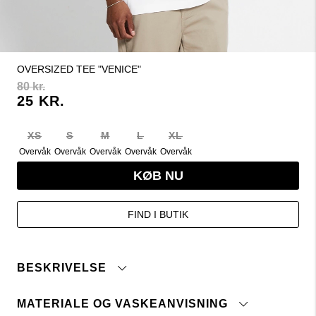
OVERSIZED TEE "VENICE"
80 kr.
25 KR.
XS
S
M
L
XL
Overvåk
Overvåk
Overvåk
Overvåk
Overvåk
KØB NU
FIND I BUTIK
BESKRIVELSE
MATERIALE OG VASKEANVISNING
Oversized t-shirt i kraftig bomuldsjersey. Sænkede