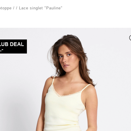
ptoppe
/
/
Lace singlet "Pauline"