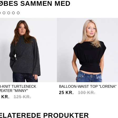
ØBES SAMMEN MED
B-KNIT TURTLENECK
BALLOON-WAIST TOP "LORENA"
EATER "MINNY"
25 KR.
100 KR.
 KR.
125 KR.
ELATEREDE PRODUKTER