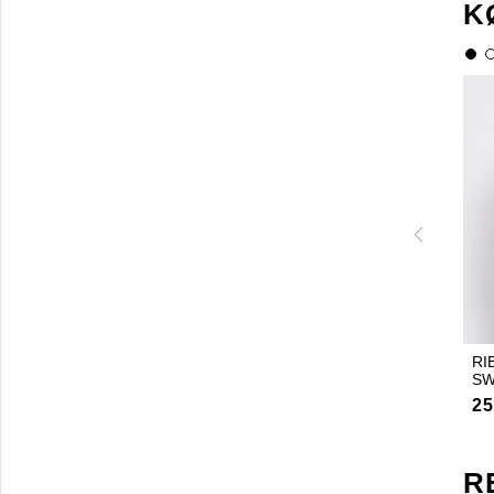
K
RI
SW
25
R