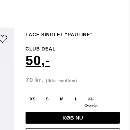
LACE SINGLET "PAULINE"
CLUB DEAL
50,-
70 kr.
(Ikke medlem)
XS
S
M
L
XL
Overvåk
KØB NU