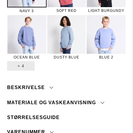
SOFT RED
LIGHT BURGUNDY
NAVY 3
OCEAN BLUE
DUSTY BLUE
BLUE 2
+
4
BESKRIVELSE
MATERIALE OG VASKEANVISNING
Beskrivelse:
Klassisk sweatshirt i unisex-model. Børstet inderside
og mærke forneden.
STØRRELSESGUIDE
Maskinvask 40°
Tåler ikke blegemiddel
VARENUMMER