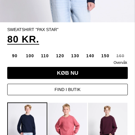
SWEATSHIRT "PAX STAR"
80 KR.
90
100
110
120
130
140
150
160
Overvåk
KØB NU
FIND I BUTIK