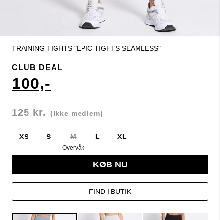
TRAINING TIGHTS "EPIC TIGHTS SEAMLESS"
CLUB DEAL
100,-
125 kr.
(Ikke medlem)
XS
S
M
L
XL
Overvåk
KØB NU
FIND I BUTIK