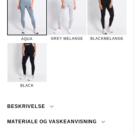
GREY MELANGE
BLACKMELANGE
AQUA
BLACK
BESKRIVELSE
MATERIALE OG VASKEANVISNING
Beskrivelse:
Sømløse træningstights i fleksibelt, hurtigtørrende
materiale. Høj talje med bred elastik i ribstrik. Smal