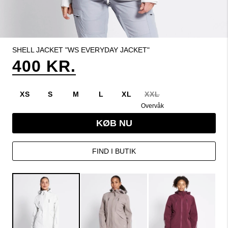
SHELL JACKET "WS EVERYDAY JACKET"
400 KR.
XS
S
M
L
XL
XXL
Overvåk
KØB NU
FIND I BUTIK