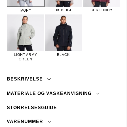
DK BEIGE
BURGUNDY
IVORY
LIGHT ARMY
BLACK
GREEN
BESKRIVELSE
MATERIALE OG VASKEANVISNING
STØRRELSESGUIDE
Vand- og smudsafvisende
Maskinvask 30°
Materiale der ånder
Maskinvask 40°
Vandsøjletryk. 10.000 mm
VARENUMMER
Tåler ikke blegemiddel
Vindafvisende