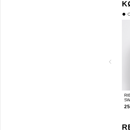
K
RI
SW
25
R