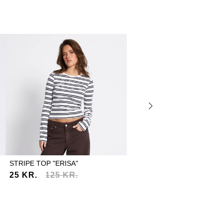
STRIPE TOP "ERISA"
WIDE SWEATPANTS "EDINA
25 KR.
125 KR.
200 KR.