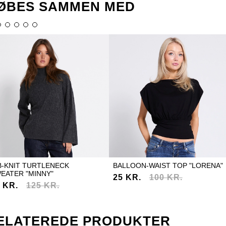
ØBES SAMMEN MED
B-KNIT TURTLENECK
BALLOON-WAIST TOP "LORENA"
EATER "MINNY"
25 KR.
100 KR.
 KR.
125 KR.
ELATEREDE PRODUKTER