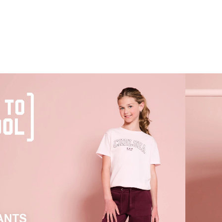
er omfatter alt fra klassiske chinos,
ser og lette hørbukser. Giv børnenes
g med vores brede udvalg af bukser. Alt tøjet
oldbart og alsidigt, hvilket gør det perfekt til
at børn er aktive og har brug for bukser, der
.