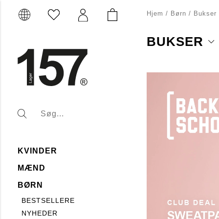
Hjem
/
Børn
/
Bukser
BUKSER
Vores kollektion af buks
komfortable joggingbuk
garderobe en opdaterin
er designet til at være h
gentagen brug. Vi ved, 
kan klare deres eventyr
KVINDER
MÆND
BØRN
BESTSELLERE
NYHEDER