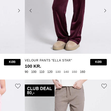
VELOUR PANTS "ELLA STAR"
KØB
KØB
100 KR.
90
100
110
120
130
140
150
160