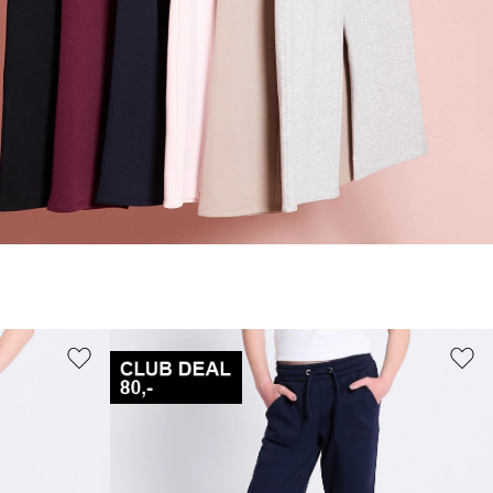
110
150