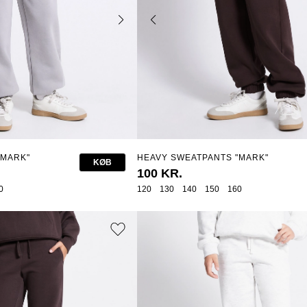
"MARK"
HEAVY SWEATPANTS "MARK"
KØB
100 KR.
0
120
130
140
150
160