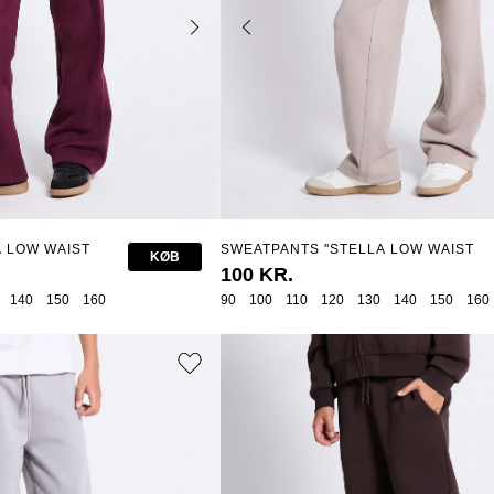
 LOW WAIST
SWEATPANTS "STELLA LOW WAIST
KØB
STAR"
100 KR.
140
150
160
90
100
110
120
130
140
150
160