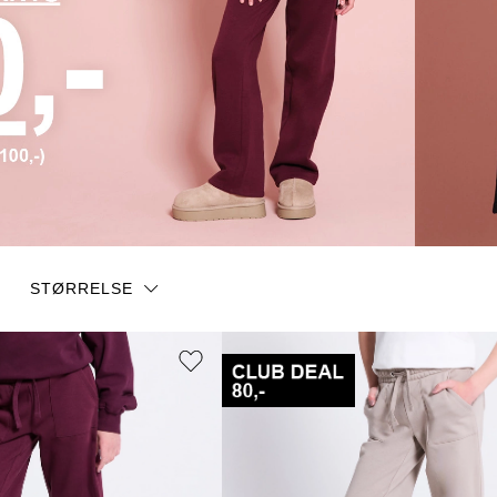
STØRRELSE
90
100
110
120
130
140
160