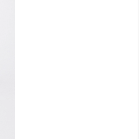
360°-Sichtbarkeit mit Reflektoren
ausgestattet. Unisex-Modell, erhältlich in den
Größen 90–160.
Passend zur
Jacke „Vemdalen“
und
Fothälla
Black 5