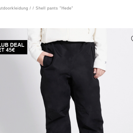
utdoorkleidung
/
/
Shell pants "Hede"