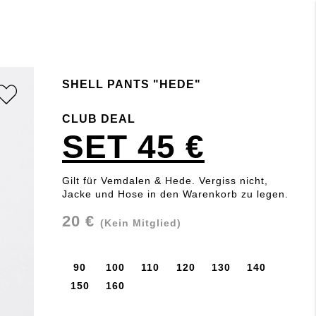
SHELL PANTS "HEDE"
CLUB DEAL
SET 45 €
Gilt für Vemdalen & Hede. Vergiss nicht,
Jacke und Hose in den Warenkorb zu legen.
20 €
(Kein Mitglied)
90
100
110
120
130
140
150
160