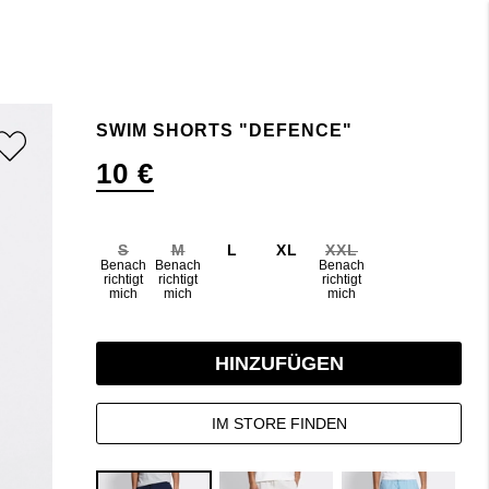
SWIM SHORTS "DEFENCE"
10 €
S
M
L
XL
XXL
Benach
Benach
Benach
richtigt
richtigt
richtigt
mich
mich
mich
HINZUFÜGEN
IM STORE FINDEN