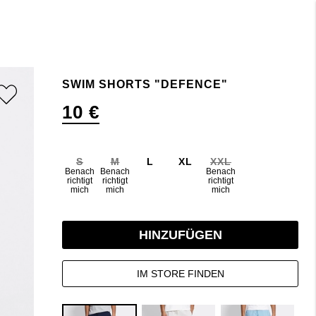
SWIM SHORTS "DEFENCE"
10 €
S
M
L
XL
XXL
Benach
Benach
Benach
richtigt
richtigt
richtigt
mich
mich
mich
HINZUFÜGEN
IM STORE FINDEN