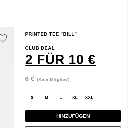
PRINTED TEE "BILL"
CLUB DEAL
2 FÜR 10 €
6 €
(Kein Mitglied)
S
M
L
XL
XXL
HINZUFÜGEN