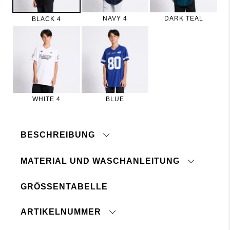
NAVY 4
DARK TEAL
BLACK 4
WHITE 4
BLUE
BESCHREIBUNG
MATERIAL UND WASCHANLEITUNG
GRÖSSENTABELLE
Atmungsaktiv
Nicht bügeln
Druckknopf auf der Brust und am Ärmel
Mit ähnlichen Farben waschen
ARTIKELNUMMER
Auf Links waschen