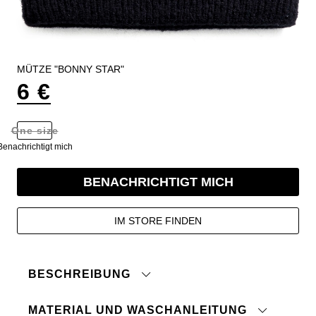
MÜTZE "BONNY STAR"
6 €
One size
Benachrichtigt mich
BENACHRICHTIGT MICH
IM STORE FINDEN
BESCHREIBUNG
MATERIAL UND WASCHANLEITUNG
Weiche, gerippte Mütze mit umgeschlagenem