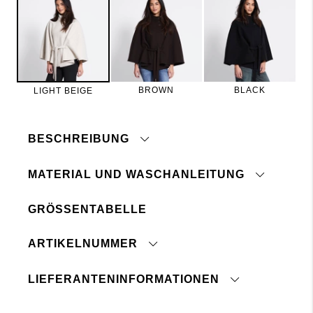
BROWN
BLACK
LIGHT BEIGE
BESCHREIBUNG
MATERIAL UND WASCHANLEITUNG
GRÖSSENTABELLE
Chemische Reinigung
Bindegürtel
ARTIKELNUMMER
klicken Sie hier
Lager 157 verlangt, dass die Verwendung von
Chemikalien in und während der Produktion der
LIEFERANTENINFORMATIONEN
EU-Gesetzgebung REACH entspricht.
Ursprungsland: