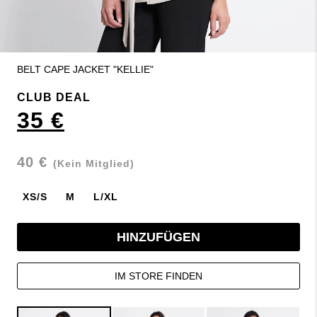
BELT CAPE JACKET "KELLIE"
CLUB DEAL
35 €
40 €
(Kein Mitglied)
XS/S
M
L/XL
HINZUFÜGEN
IM STORE FINDEN