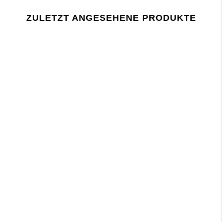
Zolltarifnummer:
Fabrik:
ZULETZT ANGESEHENE PRODUKTE
Lieferant:
Letztes Prüfdatum: