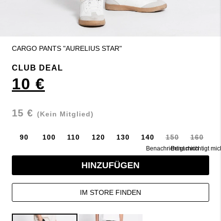
CARGO PANTS "AURELIUS STAR"
CLUB DEAL
10 €
15 €
(Kein Mitglied)
90
100
110
120
130
140
150
160
Benachrichtigt mich
Benachrichtigt mic
HINZUFÜGEN
IM STORE FINDEN