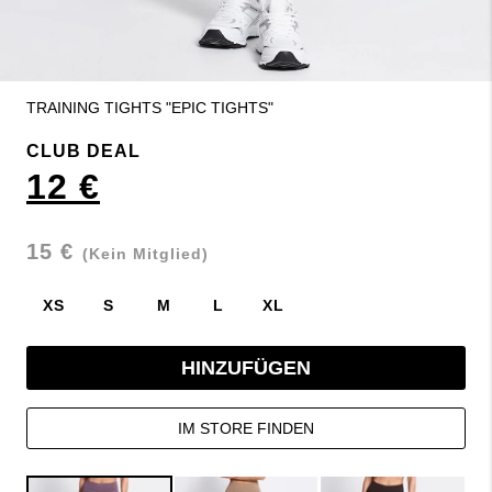
TRAINING TIGHTS "EPIC TIGHTS"
CLUB DEAL
12 €
15 €
(Kein Mitglied)
XS
S
M
L
XL
HINZUFÜGEN
IM STORE FINDEN