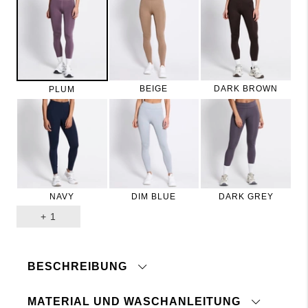
BEIGE
DARK BROWN
PLUM
NAVY
DIM BLUE
DARK GREY
+
1
BESCHREIBUNG
MATERIAL UND WASCHANLEITUNG
Laufleggings aus flexiblem, schnell trocknendem