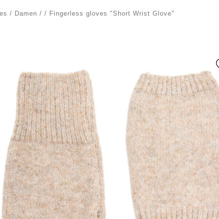
es
/
Damen
/
/
Fingerless gloves "Short Wrist Glove"