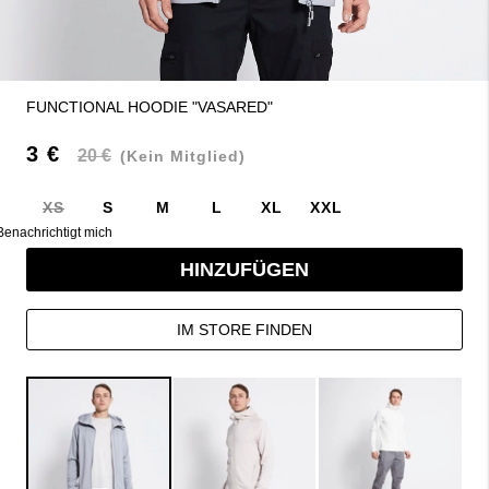
FUNCTIONAL HOODIE "VASARED"
3 €
20 €
(Kein Mitglied)
XS
S
M
L
XL
XXL
Benachrichtigt mich
HINZUFÜGEN
IM STORE FINDEN