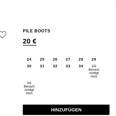
PILE BOOTS
20 €
24
25
26
27
28
29
30
31
32
33
34
35
Benach
richtigt
mich
36
Benach
richtigt
mich
HINZUFÜGEN