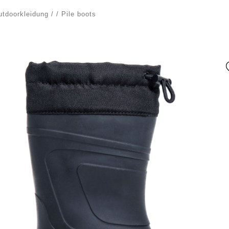
utdoorkleidung
/
/
Pile boots