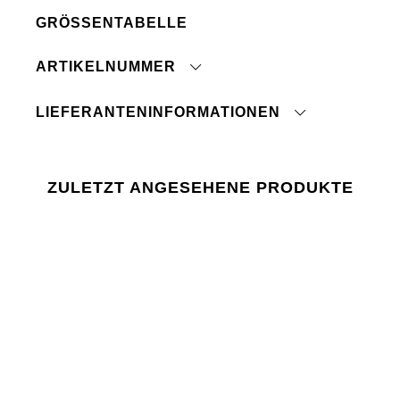
Breite 3,7 cm. Länge S/M 110 cm, L/XL 125 cm
GRÖSSENTABELLE
Mit feuchtem Tuch abwischen
ARTIKELNUMMER
klicken Sie hier
Lager 157 verlangt, dass die Verwendung von
Chemikalien in und während der Produktion der
LIEFERANTENINFORMATIONEN
EU-Gesetzgebung REACH entspricht.
Ursprungsland:
Zolltarifnummer:
Fabrik:
ZULETZT ANGESEHENE PRODUKTE
Lieferant: