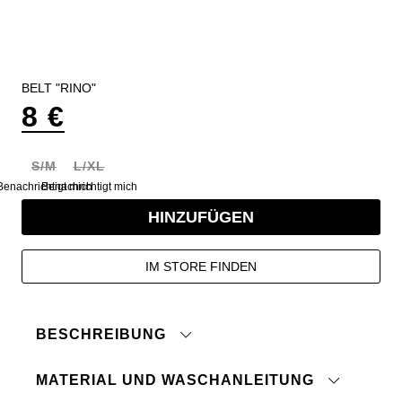
BELT "RINO"
8 €
S/M
L/XL
Benachrichtigt mich
Benachrichtigt mich
HINZUFÜGEN
IM STORE FINDEN
BESCHREIBUNG
MATERIAL UND WASCHANLEITUNG
Gürtel aus Lederimitat mit Metallösen und
Metallschnalle.