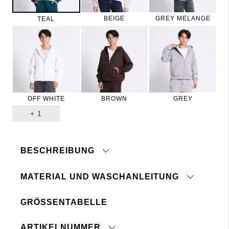
BEIGE
GREY MELANGE
TEAL
OFF WHITE
BROWN
GREY
+
1
BESCHREIBUNG
MATERIAL UND WASCHANLEITUNG
GRÖSSENTABELLE
Mit ähnlichen Farben waschen
Reißverschluss vor dem Waschen schließen
Innen gebürstet
Elastischer Saum und elastische
ARTIKELNUMMER