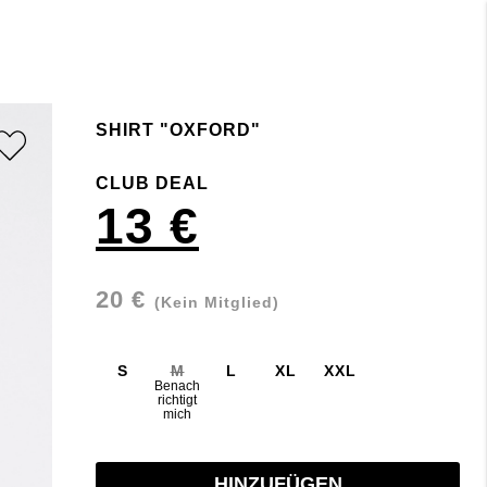
SHIRT "OXFORD"
CLUB DEAL
13 €
20 €
(Kein Mitglied)
S
M
L
XL
XXL
Benach
richtigt
mich
HINZUFÜGEN