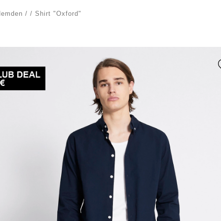
Hemden
/
/
Shirt "Oxford"