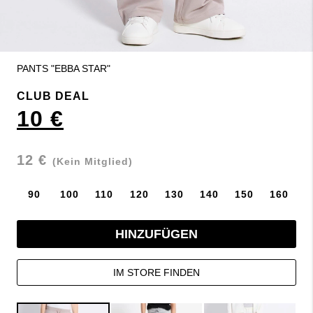
PANTS "EBBA STAR"
CLUB DEAL
10 €
12 €
(Kein Mitglied)
90
100
110
120
130
140
150
160
HINZUFÜGEN
IM STORE FINDEN