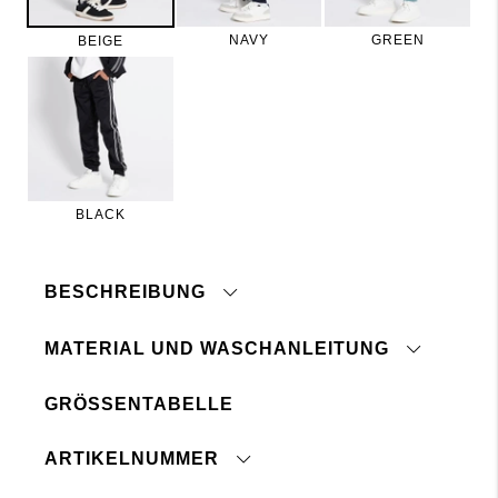
NAVY
GREEN
BEIGE
BLACK
BESCHREIBUNG
MATERIAL UND WASCHANLEITUNG
GRÖSSENTABELLE
Auf links waschen und bügeln
Mit ähnlichen Farben waschen
Innen gebürstet
Vordertaschen
ARTIKELNUMMER
Rippbündchen am Beinabschluss
klicken Sie hier