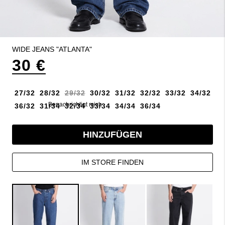
WIDE JEANS "ATLANTA"
30 €
27/32
28/32
29/32
30/32
31/32
32/32
33/32
34/32
Benachrichtigt mich
36/32
31/34
32/34
33/34
34/34
36/34
HINZUFÜGEN
IM STORE FINDEN