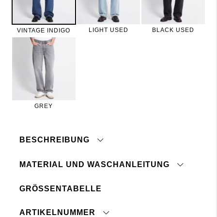
LIGHT USED
BLACK USED
VINTAGE INDIGO
GREY
BESCHREIBUNG
MATERIAL UND WASCHANLEITUNG
GRÖSSENTABELLE
Auf links waschen und bügeln
Nicht im Trockner trocknen
Denim ohne Stretch
Mit ähnlichen Farben waschen
Normale Taille
ARTIKELNUMMER