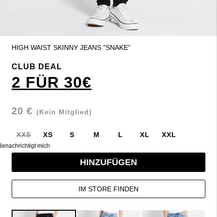
HIGH WAIST SKINNY JEANS "SNAKE"
CLUB DEAL
2 FÜR 30€
20 €
(Kein Mitglied)
XXS
XS
S
M
L
XL
XXL
Benachrichtigt mich
HINZUFÜGEN
IM STORE FINDEN